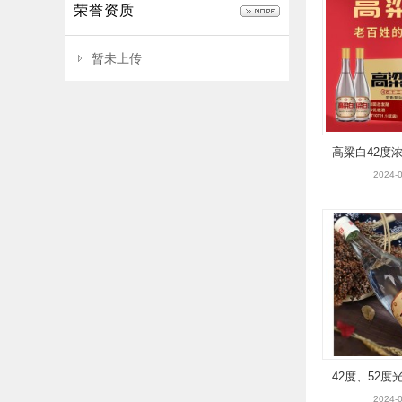
荣誉资质
暂未上传
高粱白42度
理
2024-0
42度、52
级高粱白
2024-0