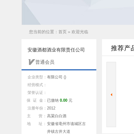
您当前的位置：
首页
» 欢迎光临
推荐产
安徽酒都酒业有限责任公司
普通会员
企业类型：
有限公司 ()
经营模式：
荣誉认证：
保 证 金：
已缴纳
0.00
元
注册年份：
2012
主 营：
高粱白白酒
地 址：
安徽省亳州市谯城区古
井镇古井大道