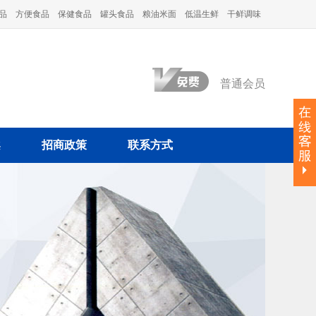
品
方便食品
保健食品
罐头食品
粮油米面
低温生鲜
干鲜调味
普通会员
案
招商政策
联系方式