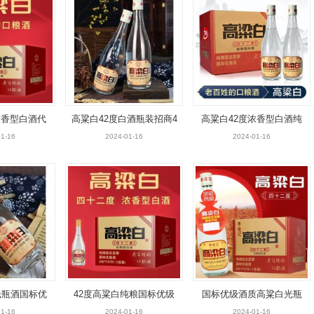
浓香型白酒代
高粱白42度白酒瓶装招商4
高粱白42度浓香型白酒纯
招商
80ml
粮固态发酵白酒招商
1-16
2024-01-16
2024-01-16
度光瓶酒国标优
42度高粱白纯粮国标优级
国标优级酒质高粱白光瓶
全国招商
光瓶酒诚招全国各地代理
酒产品全国招商
1-16
2024-01-16
2024-01-16