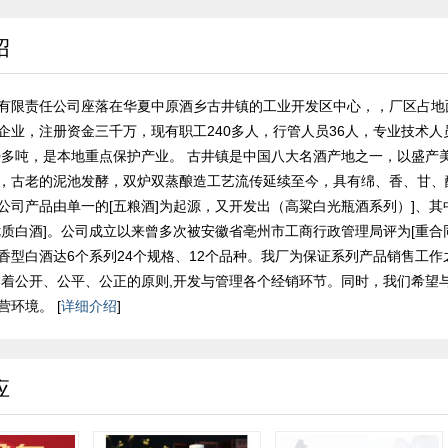
绍
有限责任公司座落在华夏中原酒乡古井镇的工业开发区中心，，厂区占地面
企业，注册资金三千万，现有职工240多人，行管人员36人，专业技术人员
00多吨，是本地重点保护产业。 古井镇是中国八大名酒产地之一，以盛产
，古老的泥池发酵，双炉双蒸酿造工艺流传延续至今，具有绵、香、甘、
公司产品由单一的[五粮酒]为起源，又开发出（高粱白光瓶酒系列）]、其
优质白酒]。公司成立以来曾多次被安徽省亳州市工商行政管理局评为[重合
香型白酒达6个系列24个规格、12个品种。我厂为保证系列产品销售工
本着公开、公平、公正的原则,开发与管理各个经销环节。同时，我们希望
环境。 [
详细介绍
]
应