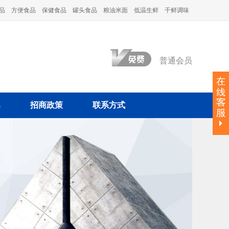
品
方便食品
保健食品
罐头食品
粮油米面
低温生鲜
干鲜调味
普通会员
案
招商政策
联系方式