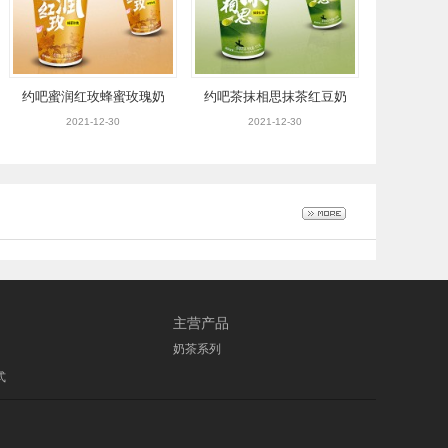
约吧蜜润红玫蜂蜜玫瑰奶
约吧茶抹相思抹茶红豆奶
茶饮品105g
茶饮品105g
2021-12-30
2021-12-30
主营产品
奶茶系列
式