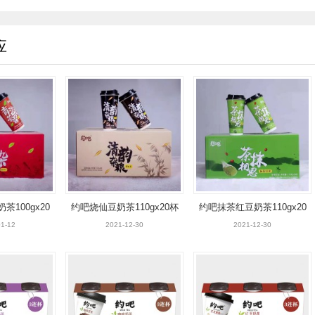
应
100gx20
约吧烧仙豆奶茶110gx20杯
约吧抹茶红豆奶茶110gx20
杯
杯
1-12
2021-12-30
2021-12-30