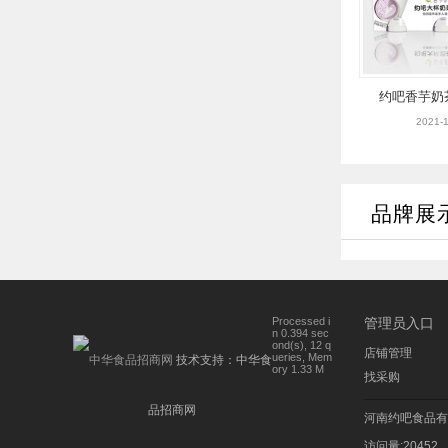
约吧香芋奶茶
2021-1
品牌展
Processed i
管理员入口
n 0.394 sec
ond(s), 12 q
店铺管理
ueries, Mem
技术支持：
中华食
ory 1.33 M
找采购
品招商网
河南约吧食品有
访问量:20452