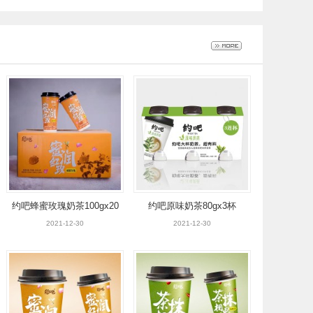
约吧蜂蜜玫瑰奶茶100gx20
约吧原味奶茶80gx3杯
杯
2021-12-30
2021-12-30