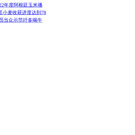
21/22年度阿根廷玉米播
根廷小麦收获进度达到78
日官员当众示范吁多喝牛