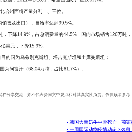
和北哈州面粉产量分列二、三位。
内销售及出口），自给率达到99.5%。
吨，下降14.9%，占总消费量的44.5%；国内市场销售120万吨，
14亿美元，下降15.9%。
要出口目的国为乌兹别克斯坦、塔吉克斯坦和土库曼斯坦；
为阿富汗（68.04万吨，占比61.7%）。
旨在分享交流，并不代表赞同文中观点和对其真实性负责。仅供读者参考
• 韩国大量奶牛中暑死亡，商
• 一周国际动物疫情动态-339期（1