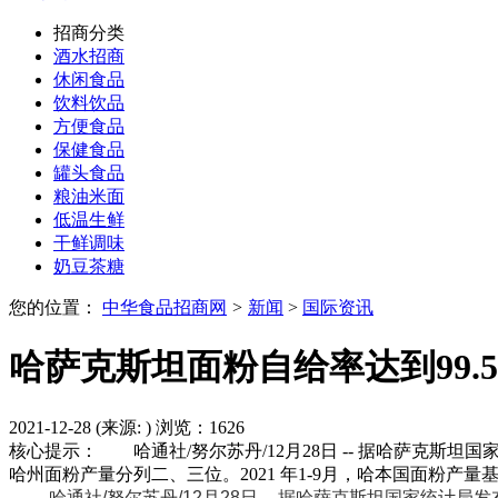
招商分类
酒水招商
休闲食品
饮料饮品
方便食品
保健食品
罐头食品
粮油米面
低温生鲜
干鲜调味
奶豆茶糖
您的位置：
中华食品招商网
>
新闻
>
国际资讯
哈萨克斯坦面粉自给率达到99.
2021-12-28 (来源:
) 浏览：
1626
核心提示： 哈通社/努尔苏丹/12月28日 -- 据哈萨克斯坦国
哈州面粉产量分列二、三位。2021 年1-9月，哈本国面粉产
哈通社/努尔苏丹/12月28日 -- 据哈萨克斯坦国家统计局发布