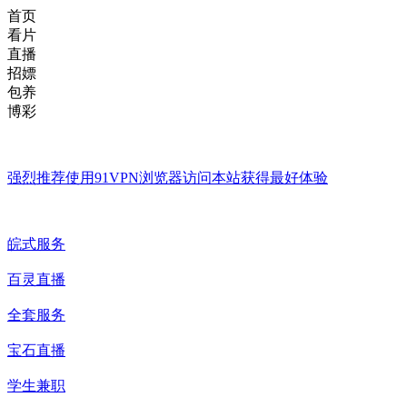
首页
看片
直播
招嫖
包养
博彩
强烈推荐使用
91VPN浏览器
访问本站获得最好体验
皖式服务
百灵直播
全套服务
宝石直播
学生兼职