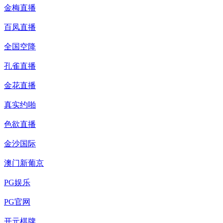
金梅直播
百凤直播
全国空降
孔雀直播
金花直播
真实约啪
色欲直播
金沙国际
澳门新葡京
PG娱乐
PG官网
开元棋牌